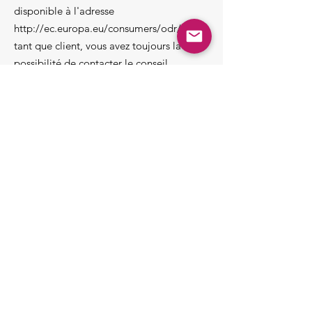
disponible à l'adresse
http://ec.europa.eu/consumers/odr/.
En
tant que client, vous avez toujours la
possibilité de contacter le conseil
d'arbitrage de la Commission
européenne. Nous ne sommes ni disposés
à, ni obligés de, participer à une
procédure de règlement des litiges
devant un conseil d'arbitrage de la
consommation.
E-mail :
Tél. :
Fax :
Adresse :